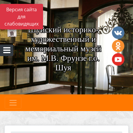
Версия сайта
для
слабовидящих
Шуйский историко-
художественный и
мемориальный музей
им. М.В. Фрунзе г.о.
Шуя